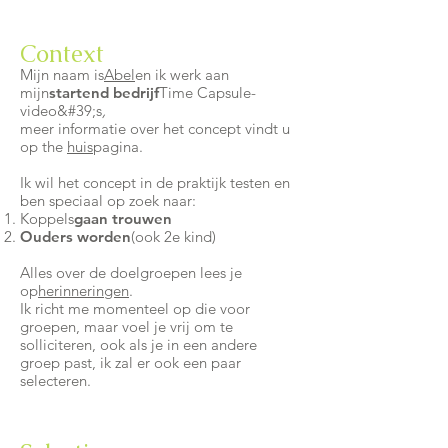
Context
Mijn naam is
Abel
en ik werk aan
mijn
startend bedrijf
Time Capsule-
video&#39;s
,
meer informatie over het concept vindt u
op the
huis
pagina.
Ik wil het concept in de praktijk testen en
ben speciaal op zoek naar:
Koppels
gaan trouwen
Ouders worden
(ook 2e kind)
Alles over de doelgroepen lees je
op
herinneringen
.
Ik richt me momenteel op die voor
groepen, maar voel je vrij om te
solliciteren, ook als je in een andere
groep past, ik zal er ook een paar
selecteren.