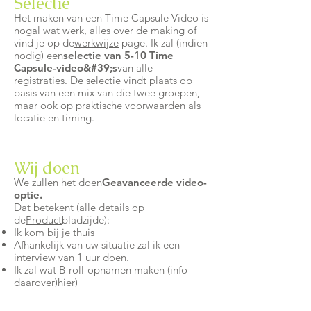
Selectie
Het maken van een Time Capsule Video is
nogal wat werk, alles over de making of
vind je op de
werkwijze
page. Ik zal (indien
nodig) een
selectie van 5-10 Time
Capsule-video&#39;s
van alle
registraties.
De selectie vindt plaats op
basis van een mix van die twee groepen,
maar ook op praktische voorwaarden als
locatie en timing.
Wij doen
We zullen het doen
Geavanceerde video-
optie.
Dat betekent (alle details op
de
Product
bladzijde):
Ik kom bij je thuis
Afhankelijk van uw situatie zal ik een
interview van 1 uur doen.
Ik zal wat B-roll-opnamen maken (info
daarover)
hier
)