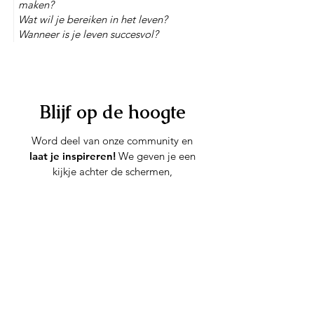
maken?
Wat wil je bereiken in het leven?
Wanneer is je leven succesvol?
Blijf op de hoogte
Word deel van onze community en
laat je inspireren!
We geven je een
kijkje achter de schermen,
delen updates over nieuwe projecten,
en houden je op de hoogte van
nieuwigheden en promoties.
Ik zal mijn favoriete vragen met je
delen en de
meest inspirerende
antwoorden
die ik krijg,
interessante artikels, boeiende Ted
Talks en meer.