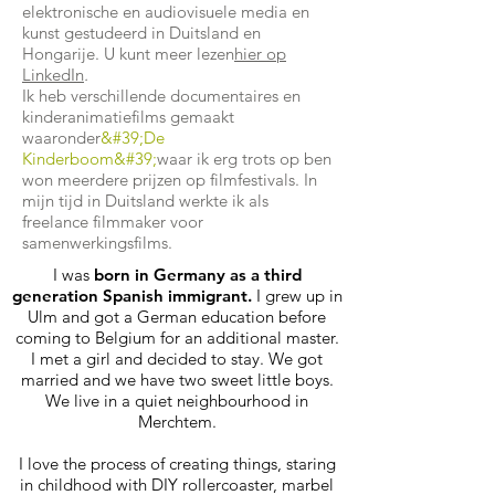
elektronische en audiovisuele media en
kunst gestudeerd in Duitsland en
Hongarije.
U kunt meer lezen
hier op
LinkedIn
.
Ik heb verschillende documentaires en
kinderanimatiefilms gemaakt
waaronder
&#39;De
Kinderboom&#39;
waar ik erg trots op ben
won meerdere prijzen op filmfestivals. In
mijn tijd in Duitsland werkte ik als
freelance filmmaker voor
samenwerkingsfilms.
I was
born in Germany as a third
generation Spanish immigrant.
I grew up in
Ulm and got a German education before
coming to Belgium for an additional master.
I met a girl and decided to stay. We got
married and we have two sweet little boys.
We live in a quiet neighbourhood in
Merchtem.
I love the process of creating things, staring
in childhood with DIY rollercoaster, marbel