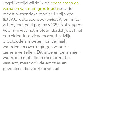
Tegelijkertijd wilde ik de
levenslessen en
verhalen van mijn grootouders
op de
meest authentieke manier. Er zijn veel
&#39;Grootouderboeken&#39; om in te
vullen, met veel pagina&#39;s vol vragen.
Voor mij was het meteen duidelijk dat het
een video-interview moest zijn. Mijn
grootouders moeten hun verhaal,
waarden en overtuigingen voor de
camera vertellen. Dit is de enige manier
waarop je niet alleen de informatie
vastlegt, maar ook de emoties en
gevoelens die voortkomen uit
lichaamstaal, articulatie en gebaren …
Mijn opa en ik bij mijn allereerste
sollicitatiegesprek, lang voordat we gingen
professionaliseren.